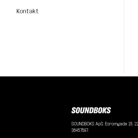
Kontakt
.
.
SOUNDBOKS ApS. Esromgade 15, 22
36457597.