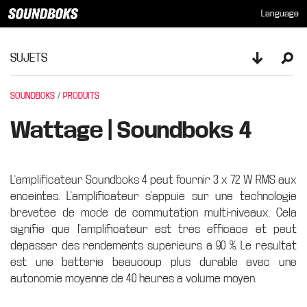
Language
SUJETS
Toggle sid
Ope
SOUNDBOKS
PRODUITS
Wattage | Soundboks 4
L'amplificateur Soundboks 4 peut fournir 3 x 72 W RMS aux
enceintes. L'amplificateur s'appuie sur une technologie
brevetée de mode de commutation multi-niveaux. Cela
signifie que l'amplificateur est très efficace et peut
dépasser des rendements supérieurs à 90 %. Le résultat
est une batterie beaucoup plus durable avec une
autonomie moyenne de 40 heures à volume moyen.