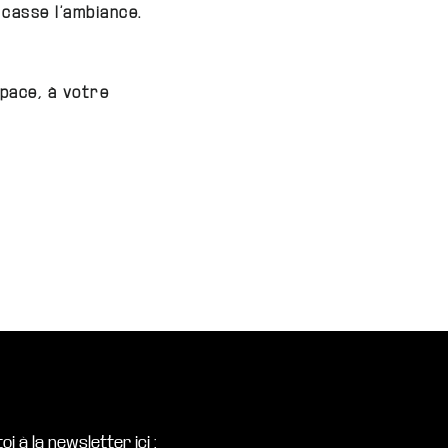
casse l’ambiance.
space, à votre
oi à la newsletter ici :