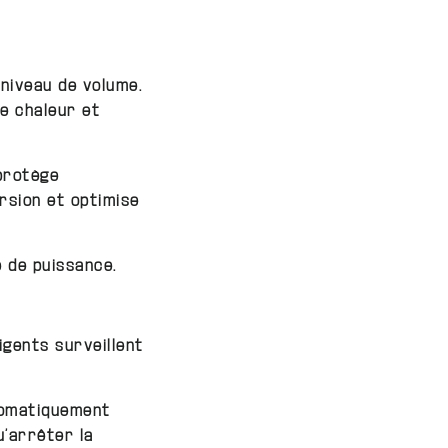
niveau de volume.
e chaleur et
protège
orsion et optimise
e de puissance.
igents surveillent
tomatiquement
u’arrêter la