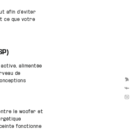
ut afin d’éviter
ut ce que votre
SP)
active, alimentée
erveau de
We 
 conceptions
We 
We 
entre le
woofer
et
ergétique
ceinte fonctionne