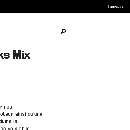
Language
Open search
ks Mix
r nos
oteur ainsi qu’une
uire la
es voix et la