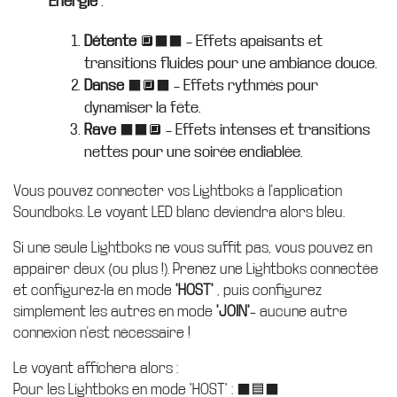
Énergie
:
Détente
🔲⬛️⬛️ – Effets apaisants et
transitions fluides pour une ambiance douce.
Danse
⬛️🔲⬛️ – Effets rythmés pour
dynamiser la fête.
Rave
⬛️⬛️🔲 – Effets intenses et transitions
nettes pour une soirée endiablée.
Vous pouvez connecter vos Lightboks à l'application
Soundboks. Le voyant LED blanc deviendra alors bleu.
Si une seule Lightboks ne vous suffit pas, vous pouvez en
appairer deux (ou plus !). Prenez une Lightboks connectée
et configurez-la en mode
"HOST"
, puis configurez
simplement les autres en mode
"JOIN"
– aucune autre
connexion n'est nécessaire !
Le voyant affichera alors :
Pour les Lightboks en mode "HOST" : ⬛️🟦⬛️