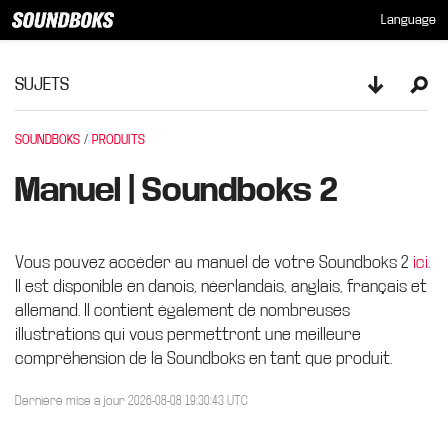
Language
SUJETS
Toggle sid
Ope
SOUNDBOKS
PRODUITS
Manuel | Soundboks 2
Vous pouvez accéder au manuel de votre Soundboks 2
ici
.
Il est disponible en danois, néerlandais, anglais, français et
allemand. Il contient également de nombreuses
illustrations qui vous permettront une meilleure
compréhension de la Soundboks en tant que produit.
Dernière mise à jour 2026-08-08 19:30:43 UTC