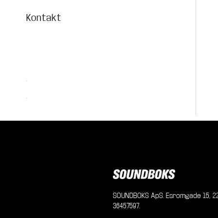
Kontakt
.
.
SOUNDBOKS ApS. Esromgade 15, 22
36457597.