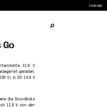
Language
Open search
s Go
ntwickelte 12,8 V
Ladegerät geladen,
30 V) in DC 14,6 V
wie die Soundboks
sch 12,8 V von der