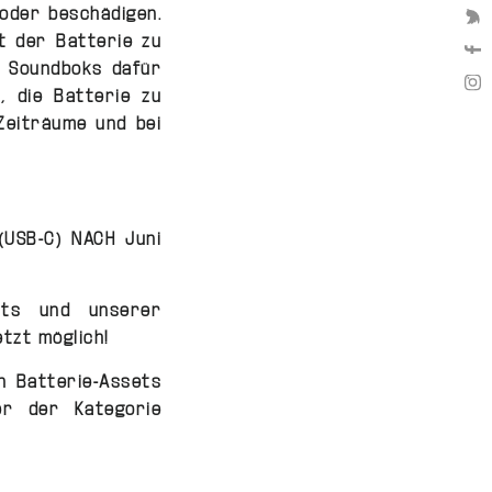
oder beschädigen.
We 
t der Batterie zu
We 
e Soundboks dafür
We 
, die Batterie zu
Zeiträume und bei
(USB-C) NACH Juni
äts und unserer
tzt möglich!
n Batterie-Assets
er der Kategorie