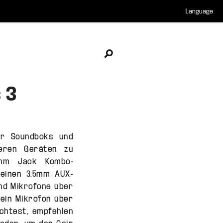
Language
Open search
 3
er Soundboks und
eren Geräten zu
5mm Jack Kombo-
 einen 3.5mm AUX-
und Mikrofone über
 ein Mikrofon über
chtest, empfehlen