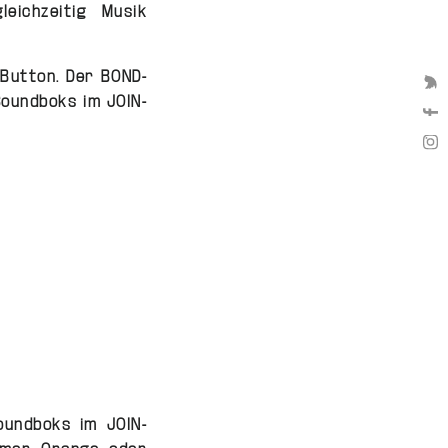
ichzeitig Musik
-Button. Der BOND-
We 
Soundboks im JOIN-
We 
We 
oundboks im JOIN-