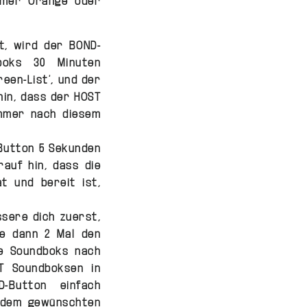
mmer Orange oder
t, wird der BOND-
boks 30 Minuten
een-List’, und der
hin, dass der HOST
immer nach diesem
Button 5 Sekunden
rauf hin, dass die
t und bereit ist,
sere dich zuerst,
ke dann 2 Mal den
ie Soundboks nach
T Soundboksen in
-Button einfach
t dem gewünschten