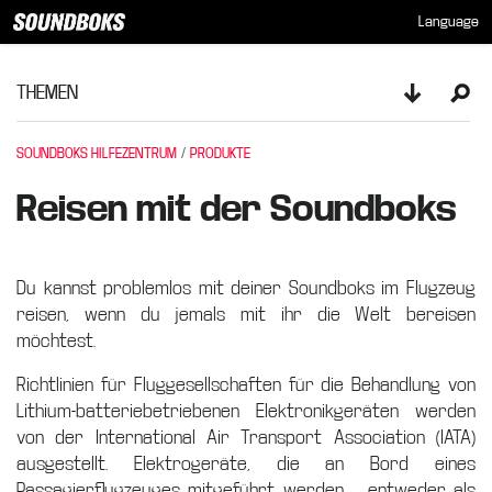
Language
THEMEN
Toggle sid
Ope
SOUNDBOKS HILFEZENTRUM
PRODUKTE
Reisen mit der Soundboks
Du kannst problemlos mit deiner Soundboks im Flugzeug
reisen, wenn du jemals mit ihr die Welt bereisen
möchtest.
Richtlinien für Fluggesellschaften für die Behandlung von
Lithium-batteriebetriebenen Elektronikgeräten werden
von der International Air Transport Association (IATA)
ausgestellt. Elektrogeräte, die an Bord eines
Passagierflugzeuges mitgeführt werden – entweder als